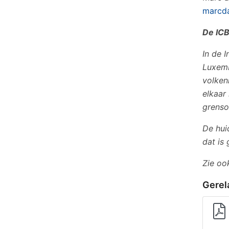
marcdan
De ICB
In de 
Luxemb
volken
elkaar
grenso
De hui
dat is
Zie o
Gerel