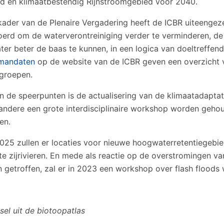
d en klimaatbestendig Rijnstroomgebied voor 2040.
 kader van de Plenaire Vergadering heeft de ICBR uiteeng
oerd om de waterverontreiniging verder te verminderen, de 
ter beter de baas te kunnen, in een logica van doeltreffen
mandaten
op de website van de ICBR geven een overzicht 
groepen.
n de speerpunten is de actualisering van de klimaatadaptati
andere een grote interdisciplinaire workshop worden geho
en.
025 zullen er locaties voor nieuwe hoogwaterretentiegebi
e zijrivieren. En mede als reactie op de overstromingen van 
 getroffen, zal er in 2023 een workshop over flash floods
sel uit de biotoopatlas