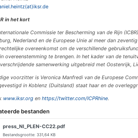
iel.heintz(at)iksr.de
R in het kort
Internationale Commissie ter Bescherming van de Rijn (ICBR)
urg, Nederland en de Europese Unie al meer dan zeventig 
rechtelijke overeenkomst om de verschillende gebruiksfunc
 in overeenstemming te brengen. In het kader van de tenuitv
verschrijdende samenwerking uitgebreid met Oostenrijk, Liec
dige voorzitter is Veronica Manfredi van de Europese Commi
 gevestigd in Koblenz (Duitsland) staat haar en de overlegg
ok
www.iksr.org
en
https://twitter.com/ICPRhine
.
ateerde bestanden
press_Nl_PLEN-CC22.pdf
Bestandsgrootte: 331,64 KB