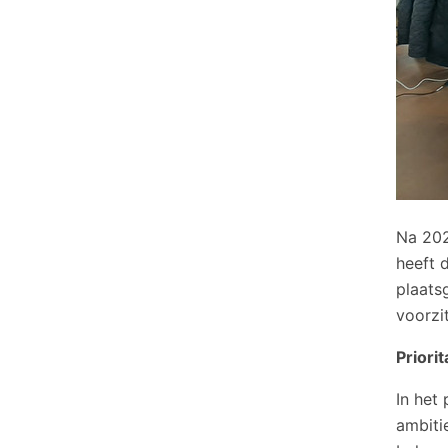
Na 202
heeft 
plaats
voorzi
Priori
In het
ambiti