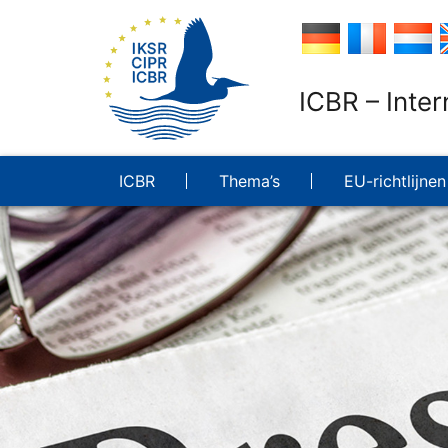
ICBR – Inte
ICBR
Thema’s
EU-richtlijnen