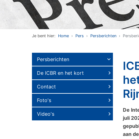
Je bent hier:
Home
Pers
Persberichten
Persberi
Persberichten
ICB
De ICBR en het kort
het
Contact
Rij
Foto's
De Int
Video's
juli 2
gepubl
aan de 