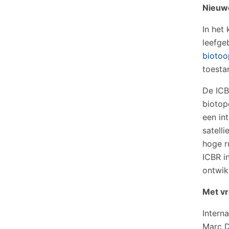
Nieuwe
In het
leefge
biotoo
toesta
De ICB
biotop
een in
satell
hoge ru
ICBR i
ontwik
Met vr
Intern
Marc D