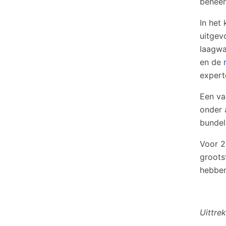
beheer
In het
uitgev
laagwa
en de
expert
Een va
onder 
bundel
Voor 2
grootst
hebben
Uittrek