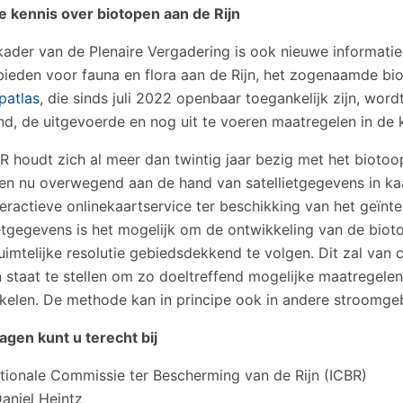
 kennis over biotopen aan de Rijn
 kader van de Plenaire Vergadering is ook nieuwe informat
bieden voor fauna en flora aan de Rijn, het zogenaamde bi
patlas
, die sinds juli 2022 openbaar toegankelijk zijn, wo
nd, de uitgevoerde en nog uit te voeren maatregelen in de
R houdt zich al meer dan twintig jaar bezig met het biotoop
en nu overwegend aan de hand van satellietgegevens in kaa
teractieve onlinekaartservice ter beschikking van het geïnt
ietgegevens is het mogelijk om de ontwikkeling van de bio
imtelijke resolutie gebiedsdekkend te volgen. Dit zal van c
n staat te stellen om zo doeltreffend mogelijke maatregelen 
kelen. De methode kan in principe ook in andere stroomge
agen kunt u terecht bij
ationale Commissie ter Bescherming van de Rijn (ICBR)
aniel Heintz