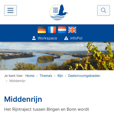
Workspace
InfoPol
Je bent hier:
Home
Thema’s
Rijn
Deelstroomgebieden
Middenrijn
Middenrijn
Het Rijntraject tussen Bingen en Bonn wordt