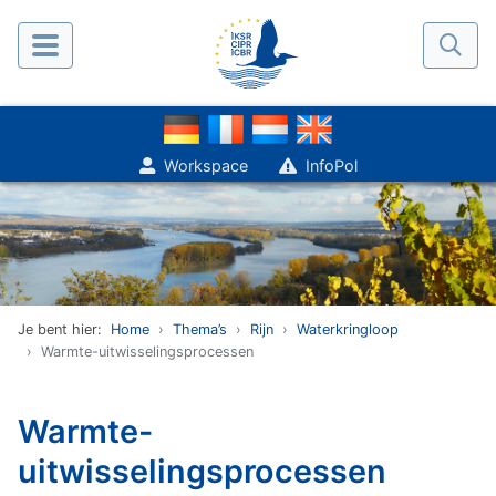
Workspace
InfoPol
Je bent hier:
Home
Thema’s
Rijn
Waterkringloop
Warmte-uitwisselingsprocessen
Warmte-
uitwisselingsprocessen