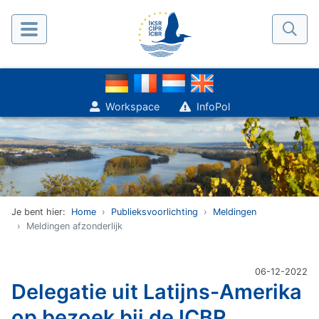
Workspace
InfoPol
Je bent hier:
Home
Publieksvoorlichting
Meldingen
Meldingen afzonderlijk
06-12-2022
Delegatie uit Latijns-Amerika
op bezoek bij de ICBR