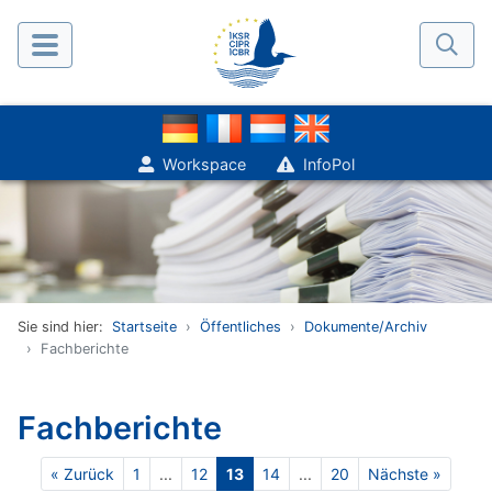
Workspace
InfoPol
Sie sind hier:
Startseite
Öffentliches
Dokumente/Archiv
Fachberichte
Fachberichte
« Zurück
1
...
12
13
14
...
20
Nächste »