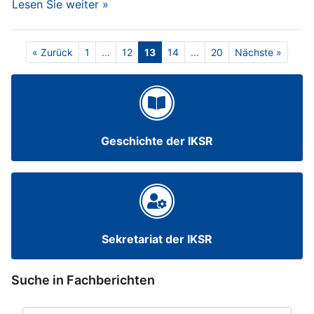
Lesen Sie weiter »
« Zurück
1
...
12
13
14
...
20
Nächste »
Geschichte der IKSR
Sekretariat der IKSR
Suche in Fachberichten