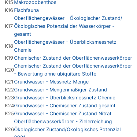
K15
Makrozoobenthos
K16
Fischfauna
Oberflächengewässer - Ökologischer Zustand/
K17
Ökologisches Potenzial der Wasserkörper -
gesamt
Oberflächengewässer - Überblicksmessnetz
K18
Chemie
K19
Chemischer Zustand der Oberflächenwasserkörper
Chemischer Zustand der Oberflächenwasserkörper
K20
- Bewertung ohne ubiquitäre Stoffe
K21
Grundwasser - Messnetz Menge
K22
Grundwasser - Mengenmäßiger Zustand
K23
Grundwasser - Überblicksmessnetz Chemie
K24
Grundwasser - Chemischer Zustand gesamt
K25
Grundwasser - Chemischer Zustand Nitrat
Oberflächenwasserkörper - Zielerreichung
K26
Ökologischer Zustand/Ökologisches Potenzial