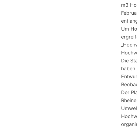
m3 Hoc
Februa
entlan
Um Hoc
ergrei
„Hochw
Hochwa
Die St
haben 
Entwur
Beobac
Der Pl
Rheine
Umwelt
Hochwa
organi