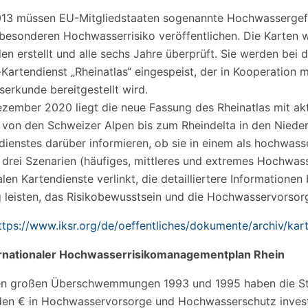
013 müssen EU-Mitgliedstaaten sogenannte Hochwassergefah
besonderen Hochwasserrisiko veröffentlichen. Die Karten 
en erstellt und alle sechs Jahre überprüft. Sie werden be
-Kartendienst „Rheinatlas“ eingespeist, der in Kooperation 
erkunde bereitgestellt wird.
ezember 2020 liegt die neue Fassung des Rheinatlas mit akt
 von den Schweizer Alpen bis zum Rheindelta in den Nieder
dienstes darüber informieren, ob sie in einem als hochwass
 drei Szenarien (häufiges, mittleres und extremes Hochwass
len Kartendienste verlinkt, die detailliertere Informationen 
g leisten, das Risikobewusstsein und die Hochwasservorsorg
ttps://www.iksr.org/de/oeffentliches/dokumente/archiv/kart
ernationaler Hochwasserrisikomanagementplan Rhein
en großen Überschwemmungen 1993 und 1995 haben die Sta
rden € in Hochwasservorsorge und Hochwasserschutz investi