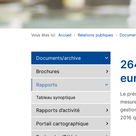
Vous êtes ici:
Accueil
Relations publiques
Documen
Documents/archive
264
Brochures
eu
Rapports
Le pré
Tableau synoptique
mesure
gestio
Rapports d’activité
2016 q
Portail cartographique