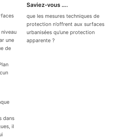
Saviez-vous ….
rfaces
que les mesures techniques de
protection n’offrent aux surfaces
 niveau
urbanisées qu’une protection
ar une
apparente ?
ue de
Plan
ucun
nque
s dans
es, il
ui