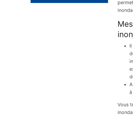
permet
inonda
Mesu
inon
I
d
i
e
d
A
à
Vous t
inondat