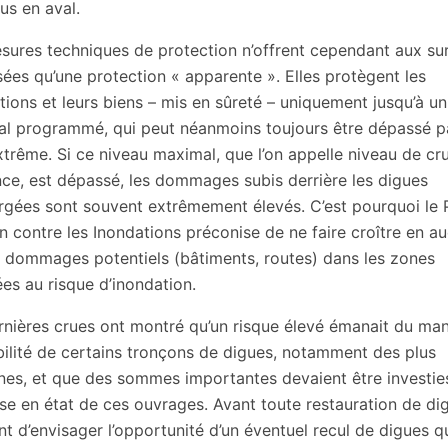
us en aval.
sures techniques de protection n’offrent cependant aux su
sées qu’une protection « apparente ». Elles protègent les
tions et leurs biens – mis en sûreté – uniquement jusqu’à un
l programmé, qui peut néanmoins toujours être dépassé p
xtrême. Si ce niveau maximal, que l’on appelle niveau de cr
nce, est dépassé, les dommages subis derrière les digues
gées sont souvent extrêmement élevés. C’est pourquoi le 
on contre les Inondations préconise de ne faire croître en a
s dommages potentiels (bâtiments, routes) dans les zones
es au risque d’inondation.
rnières crues ont montré qu’un risque élevé émanait du ma
bilité de certains tronçons de digues, notamment des plus
nes, et que des sommes importantes devaient être investie
se en état de ces ouvrages. Avant toute restauration de digu
t d’envisager l’opportunité d’un éventuel recul de digues q