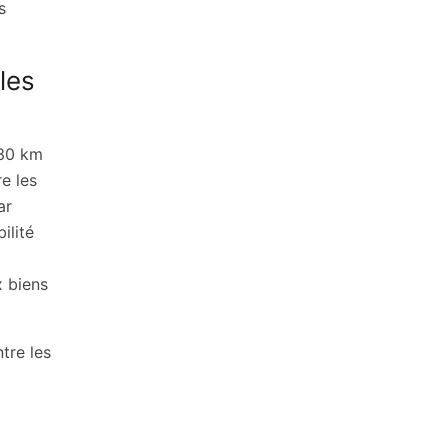
s
les
430 km
e les
ar
ilité
x biens
tre les