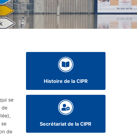
Histoire de la CIPR
qui se
 de
lée),
 se
Secrétariat de la CIPR
ion de