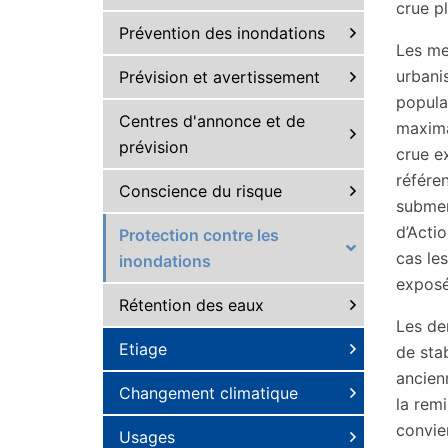
crue pl
Prévention des inondations
Les me
urbani
Prévision et avertissement
popula
Centres d'annonce et de
maxima
prévision
crue e
référe
Conscience du risque
submer
d’Acti
Protection contre les
cas le
inondations
exposé
Rétention des eaux
Les de
Etiage
de sta
ancien
Changement climatique
la remi
convien
Usages