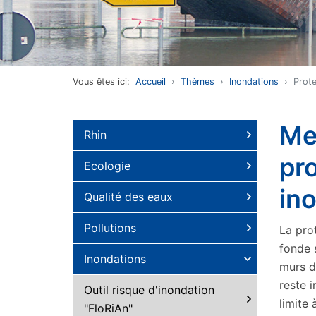
Vous êtes ici:
Accueil
Thèmes
Inondations
Prote
Me
Rhin
pro
Ecologie
in
Qualité des eaux
Pollutions
La pro
fonde 
Inondations
murs d
reste 
Outil risque d'inondation
limite 
"FloRiAn"