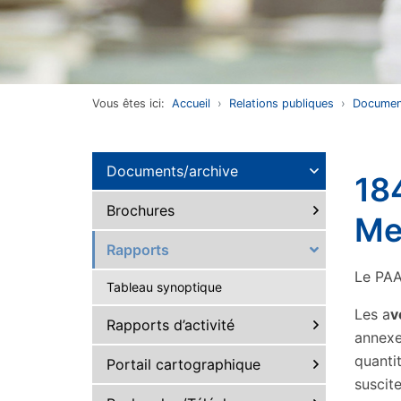
Vous êtes ici:
Accueil
Relations publiques
Documen
Documents/archive
184
Brochures
Me
Rapports
Le PAA 
Tableau synoptique
Les a
v
Rapports d’activité
annexe
quantit
Portail cartographique
suscite