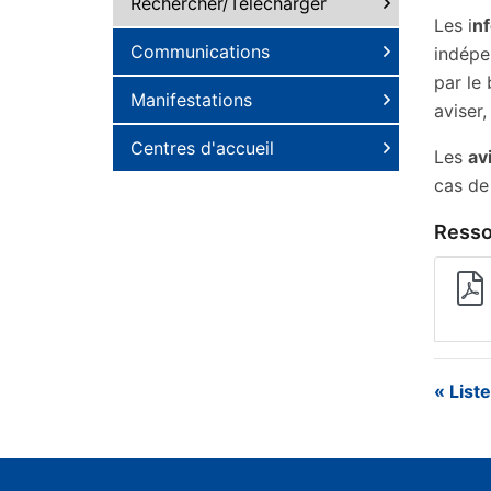
Rechercher/Télécharger
Les i
nf
Communications
indépe
par le
Manifestations
aviser,
Centres d'accueil
Les
av
cas de
Resso
« List