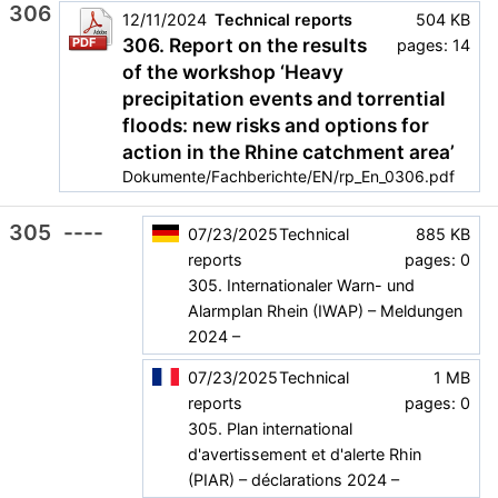
306
12/11/2024
Technical reports
504 KB
306. Report on the results
PDF
pages: 14
of the workshop ‘Heavy
precipitation events and torrential
floods: new risks and options for
action in the Rhine catchment area’
Dokumente/Fachberichte/EN/rp_En_0306.pdf
305
----
07/23/2025
Technical
885 KB
reports
pages: 0
305. Internationaler Warn- und
Alarmplan Rhein (IWAP) – Meldungen
2024 –
07/23/2025
Technical
1 MB
reports
pages: 0
305. Plan international
d'avertissement et d'alerte Rhin
(PIAR) – déclarations 2024 –