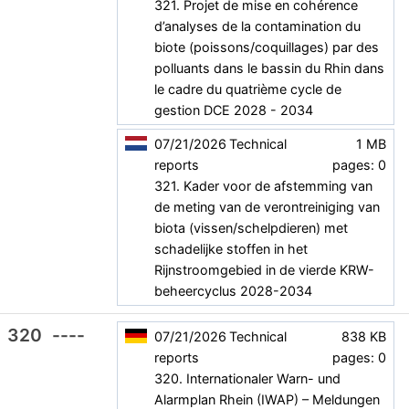
321. Projet de mise en cohérence
d’analyses de la contamination du
biote (poissons/coquillages) par des
polluants dans le bassin du Rhin dans
le cadre du quatrième cycle de
gestion DCE 2028 - 2034
07/21/2026
Technical
1 MB
reports
pages: 0
321. Kader voor de afstemming van
de meting van de verontreiniging van
biota (vissen/schelpdieren) met
schadelijke stoffen in het
Rijnstroomgebied in de vierde KRW-
beheercyclus 2028-2034
320
----
07/21/2026
Technical
838 KB
reports
pages: 0
320. Internationaler Warn- und
Alarmplan Rhein (IWAP) – Meldungen