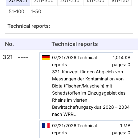
301-321
251-300
201-250
151-200
101-150
51-100
1-50
Technical reports:
No.
Technical reports
321
----
07/21/2026
Technical
1,014 KB
reports
pages: 0
321. Konzept für den Abgleich von
Messungen der Kontamination von
Biota (Fischen/Muscheln) mit
Schadstoffen im Einzugsgebiet des
Rheins im vierten
Bewirtschaftungszyklus 2028 – 2034
nach WRRL
07/21/2026
Technical
1 MB
reports
pages: 0