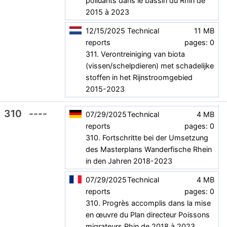
polluants dans le bassin du Rhin de
2015 à 2023
12/15/2025
Technical
11 MB
reports
pages: 0
311. Verontreiniging van biota
(vissen/schelpdieren) met schadelijke
stoffen in het Rijnstroomgebied
2015-2023
310
----
07/29/2025
Technical
4 MB
reports
pages: 0
310. Fortschritte bei der Umsetzung
des Masterplans Wanderfische Rhein
in den Jahren 2018-2023
07/29/2025
Technical
4 MB
reports
pages: 0
310. Progrès accomplis dans la mise
en œuvre du Plan directeur Poissons
migrateurs Rhin de 2018 à 2023