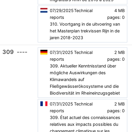
07/29/2025
Technical
4 MB
reports
pages: 0
310. Voortgang in de uitvoering van
het Masterplan trekvissen Rijn in de
jaren 2018-2023
309
----
07/31/2025
Technical
2 MB
reports
pages: 0
309. Aktueller Kenntnisstand über
mögliche Auswirkungen des
Klimawandels auf
Fließgewässerökosysteme und die
Biodiversität im Rheineinzugsgebiet
07/31/2025
Technical
2 MB
reports
pages: 0
309. État actuel des connaissances
relatives aux impacts possibles du
changement climatique sur les