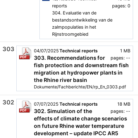
reports
pages: 0
304. Evaluatie van de
bestandsontwikkeling van de
zalmpopulaties in het
Rijnstroomgebied
303
04/07/2025
Technical reports
1 MB
303. Recommendations for
PDF
pages: --
fish protection and downstream fish
migration at hydropower plants in
the Rhine river basin
Dokumente/Fachberichte/EN/rp_En_0303.pdf
302
07/07/2025
Technical reports
18 MB
302. Simulation of the
PDF
pages: --
effects of climate change scenarios
on future Rhine water temperature
development – update IPCC AR5